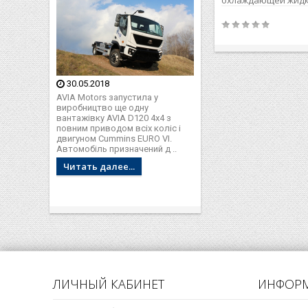
охлаждающей жидк
двигателю и обрат
обеспечивает водя
DAF и Iveco – агрег
которого располаг
алюминиевом или 
корпусе. Как рабо
30.05.2018
насос ДАФ и Ивеко
AVIA Motors запустила у
Центробежная сист.
виробництво ще одну
вантажівку AVIA D120 4x4 з
повним приводом всіх коліс і
двигуном Cummins EURO VI.
Автомобіль призначений д ..
Читать далее...
ЛИЧНЫЙ КАБИНЕТ
ИНФОР