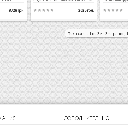
ости к
подкачки топлива Mercedes OM
Перечень фу
но
366 работает при низком
двигателя Me
ной насос
давлении. Он обеспечивает
применяется 
3728 грн.
2625 грн.
ат, элементы
подачу дизельного топлива в
тряски, возн
аются в
топливный насос с высоким
работе мотор
пластиковом
давлением. Оба насоса
функцией да
тает водяной
соединяют топливные трубки,
является кре
Показано с 1 по 3 из 3 (страниц: 1
через которые осуществляется
на кузове. Б
.
подача дизельного топлива...
двигателя..
МАЦИЯ
ДОПОЛНИТЕЛЬНО