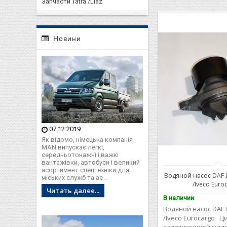
Запчасти Tatra /Liaz
Новини
07.12.2019
Як відомо, німецька компанія
MAN випускає легкі,
середньотонажні і важкі
вантажівки, автобуси і великий
асортимент спецтехніки для
Водяной насос DAF LF
міських служб та ае ..
/Iveco Euro
Читать далее...
В наличии
Водяной насос DAF LF
/Iveco Eurocargo 