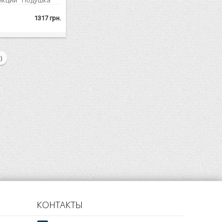
нкций Подушка
rcedes OM 366
для сглаживания
1317 грн.
икающей при
а. Еще одной
нной детали
пление двигателя
)
лагодаря подушке
КОНТАКТЫ