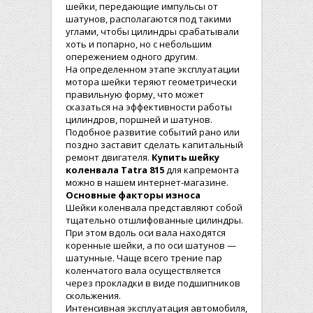
шейки, передающие импульсы от
шатунов, располагаются под такими
углами, чтобы цилиндры срабатывали
хоть и попарно, но с небольшим
опережением одного другим.
На определенном этапе эксплуатации
мотора шейки теряют геометрически
правильную форму, что может
сказаться на эффективности работы
цилиндров, поршней и шатунов.
Подобное развитие событий рано или
поздно заставит сделать капитальный
ремонт двигателя.
Купить шейку
коленвала Tatra 815
для капремонта
можно в нашем интернет-магазине.
Основные факторы износа
Шейки коленвала представляют собой
тщательно отшлифованные цилиндры.
При этом вдоль оси вала находятся
коренные шейки, а по оси шатунов —
шатунные. Чаще всего трение пар
коленчатого вала осуществляется
через прокладки в виде подшипников
скольжения.
Интенсивная эксплуатация автомобиля,