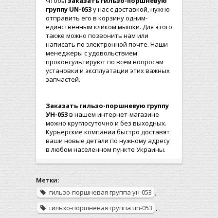
Чтобы
заказать гильзо-поршневую
группу UN-053
у нас с доставкой, нужно
отправить его в корзину одним-
единственным кликом мышки. Для этого
также можно позвонить нам или
написать по электронной почте. Наши
менеджеры с удовольствием
проконсультируют по всем вопросам
установки и эксплуатации этих важных
запчастей.
Заказать гильзо-поршневую группу
УН-053
в нашем интернет-магазине
можно круглосуточно и без выходных.
Курьерские компании быстро доставят
ваши новые детали по нужному адресу
в любом населенном пункте Украины.
Метки:
гильзо-поршневая группа ун-053
,
гильзо-поршневая группа un-053
,