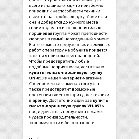
всего изнашиваются, что неизбежно
приводит к неспособности техники
выехать на стройплощадку. Даже если
она и доберется до нужного места
своим ходом, то изношенная гильзо-
поршневая группа может преподнести
сюрприз в самый неожиданный момент.
В итоге вместо погрузочных и земляных
работ оператору на объекте придется
заняться поиском неисправностей.
Чтобы предотвратить любые
подобные неприятности, достаточно
купить гильзо-поршнев
ую группу
UN-053
в нашем интернет-магазине.
Своевременная замена этого узла
также предотвратит возможные
претензии клиентов при сдаче техники
в аренду. Достаточно один раз
купить
гильзо-поршневую группу УН-053
у
нас, и двигатель погрузчика покажет
чудеса производительности,
экономичности и безотказности.