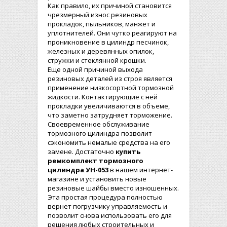
Как правило, их причиной становится
чрезмерный износ резиновых
прокладок, пыльников, манжет и
уплотнителей. Они чутко реагируют на
проникновение в цилиндр песчинок,
железных и деревянных опилок,
стружки и стеклянной крошки.
Еще одной причиной выхода
резиновых деталей из строя является
применение низкосортной тормозной
жидкости. Контактирующие с ней
прокладки увеличиваются в объеме,
что заметно затрудняет торможение.
Своевременное обслуживание
тормозного цилиндра позволит
сэкономить немалые средства на его
замене. Достаточно
купить
ремкомплект тормозного
цилиндра УН-053
в нашем интернет-
магазине и установить новые
резиновые шайбы вместо изношенных.
Эта простая процедура полностью
вернет погрузчику управляемость и
позволит снова использовать его для
решения любых строительных и