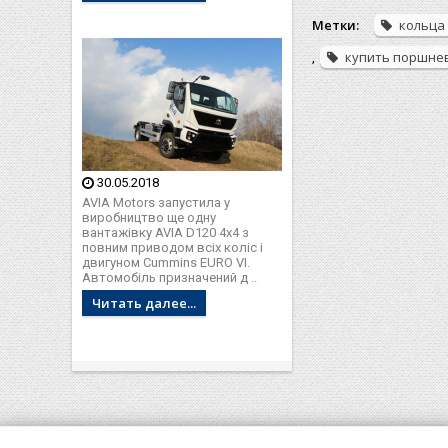
Метки:
кольца
купить поршнев
,
30.05.2018
AVIA Motors запустила у
виробництво ще одну
вантажівку AVIA D120 4x4 з
повним приводом всіх коліс і
двигуном Cummins EURO VI.
Автомобіль призначений д ..
Читать далее...