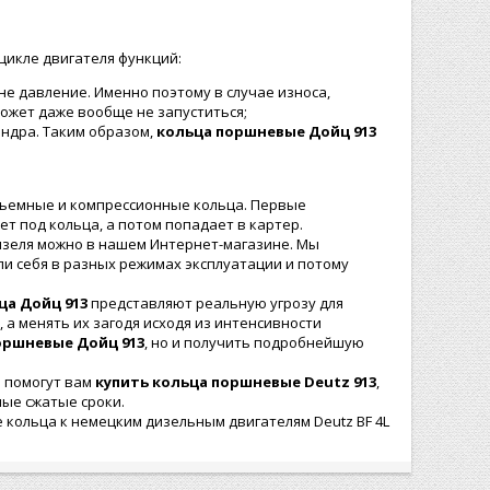
цикле двигателя функций:
е давление. Именно поэтому в случае износа,
может даже вообще не запуститься;
ндра. Таким образом,
кольца поршневые Дойц 913
осъемные и компрессионные кольца. Первые
т под кольца, а потом попадает в картер.
изеля можно в нашем Интернет-магазине. Мы
и себя в разных режимах эксплуатации и потому
а Дойц 913
представляют реальную угрозу для
а менять их загодя исходя из интенсивности
оршневые Дойц 913
, но и получить подробнейшую
о помогут вам
купить кольца поршневые Deutz 913
,
мые сжатые сроки.
е кольца к немецким дизельным двигателям Deutz BF 4L