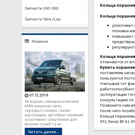
Кольца поршнев
Запчасти UNC-060
Кольца поршнев
Запчасти Tatra /Liaz
уплотняют 
поломки ил
повышают о
Новини
предотвращ
регулируют
Кольца поршнев
отличаются от вт
Купить поршнев
поставляем запас
пользуются посто
Учитывая тот фа
работоспособност
эксплуатации того
07.12.2019
консультацию по 
Як відомо, німецька компанія
Позвоните нам ил
MAN випускає легкі,
после чего позаб
середньотонажні і важкі
вантажівки, автобуси і великий
Кольца поршневые
асортимент спецтехніки для
913, Deutz BF 6 L 91
міських служб та ае ..
Читать далее...