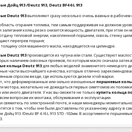
ые Дойц 913 /Deutz
913, Deutz
BF4 6 L 913
ые Deutz
913
выполняют сразу несколько очень важных в рабочем 
область сгорания топлива, тем самым поддерживая на должном уровн
и залегания колец резко снизится мощность двигателя, при этом он 
тдачу тепловой энергии, накопленной поршнем, сквозь стенку цили
ают перегрев поршня;
 толщину слоя машинного масла, находящегося на цилиндре.
ые Deutz 913
производятся из чугуна или стали. Существуют масл
орых наличием сквозных проемов, по которым масло сначала затекае
ые кольца Deutz 913
для любых моделей знаменитого немецкого д
ные части высочайшего качества, которые отлично зарекомендовал
янным спросом везде, где используются дизели этой марки.
кт, что деформированные или сильно изношенные
поршневые кольц
и мотора, желательно не дожидаться первых симптомов их поломки, 
 или иного двигателя. У нас вы сможете не только
купить кольца п
всем вопросам их монтажа, обслуживания и эксплуатации.
и свяжитесь по электронной почте, и наши менеджеры моментальн
отятся о том, чтобы они были доставлены по указанному адресу в са
 Дойц 913 /Deutz BF 4 /6 L 913 STD -102мм. В ассортименте поршневы
3.