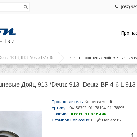
(067) 929
Про на
eutz 1013, 913, Volvo D7 /D5
Кольца поршневые Дойц 913 /Deutz 913, 
невые Дойц 913 /Deutz 913, Deutz BF 4 6 L 913
Производитель:
Kolbenschmidt
Артикул:
04158393, 01178194, 01178895
Наличие:
Есть в наличии
Отзывов написано:
0
Написать
1