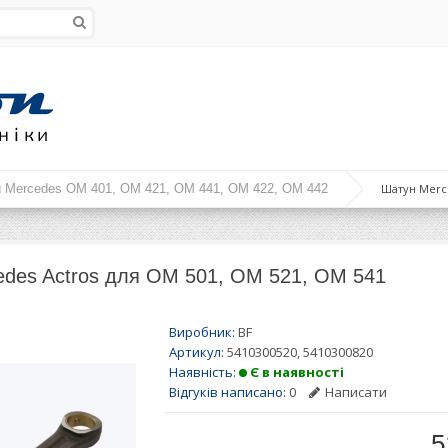
 Mercedes OM 401, OM 421, OM 441, OM 422, OM 442
Шатун Merce
des Actros для OM 501, ОМ 521, ОМ 541
Виробник:
BF
Артикул:
5410300520, 5410300820
Наявність:
Є в наявності
Відгуків написано:
0
Написати
5