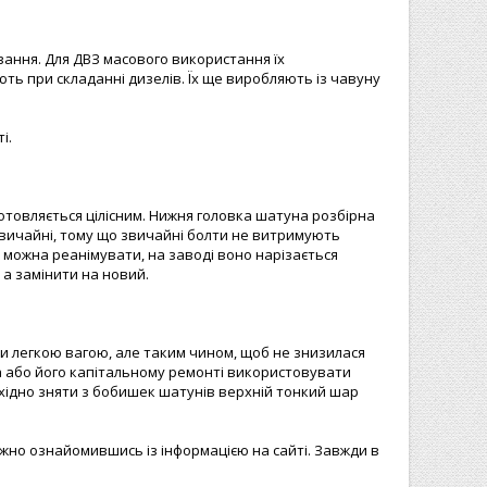
вання. Для ДВЗ масового використання їх
ть при складанні дизелів. Їх ще виробляють із чавуну
і.
отовляється цілісним. Нижня головка шатуна розбірна
звичайні, тому що звичайні болти не витримують
 можна реанімувати, на заводі воно нарізається
а замінити на новий.
ти легкою вагою, але таким чином, щоб не знизилася
на або його капітальному ремонті використовувати
обхідно зняти з бобишек шатунів верхній тонкий шар
ажно ознайомившись із інформацією на сайті. Завжди в