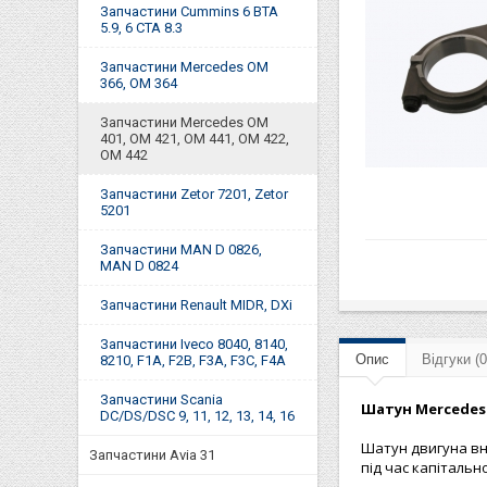
Запчастини Cummins 6 BTA
5.9, 6 CTA 8.3
Запчастини Mercedes OM
366, OM 364
Запчастини Mercedes OM
401, OM 421, OM 441, OM 422,
OM 442
Запчастини Zetor 7201, Zetor
5201
Запчастини MAN D 0826,
MAN D 0824
Запчастини Renault MIDR, DXi
Запчастини Iveco 8040, 8140,
Опис
Відгуки (0
8210, F1A, F2B, F3A, F3C, F4A
Запчастини Scania
Шатун
Mercedes
DC/DS/DSC 9, 11, 12, 13, 14, 16
Шатун двигуна вн
Запчастини Avia 31
під час капіталь