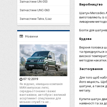
Запчастини UN-053
Виробництво
Запчастини UNC-060
Шатун Mercedes Ac
виготовляють із с
Запчастини Tatra /Liaz
ливарним методо
Болти для шатунів
Новини
Будова
Верхня головка ш
та приєднується 
високої температ
методом накатки.
Застосування
Для того щоб набл
07.12.2019
його міцність. Що
Як відомо, німецька компанія
шатуни, а також д
MAN випускає легкі,
металу.
середньотонажні і важкі
вантажівки, автобуси і великий
асортимент спецтехніки для
Купити шатун двиг
міських служб та ае ..
наявності та за д